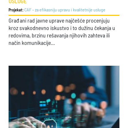
USLUGE
CAF - za efikasniju upravu i kvalitetnije usluge
Projekat:
Građani rad javne uprave najčešće procenjuju
kroz svakodnevno iskustvo i to dužinu čekanja u
redovima, brzinu rešavanja njihovih zahteva ili
način komunikacije…