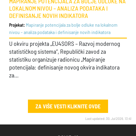
MAPIRANJE POTENCIJALA ZA BOLJE ODLUKE NA
LOKALNOM NIVOU – ANALIZA PODATAKA I
DEFINISANJE NOVIH INDIKATORA
Mapiranje potencijala za bolje odluke na lokalnom
Projekat:
nivou – analiza podataka i definisanje novih indikatora
U okviru projekta „EU4SORS – Razvoj modernog
statističkog sistema“, Republički zavod za
statistiku organizuje radionicu „Mapiranje
potencijala: definisanje novog okvira indikatora
za…
ZA VIŠE VESTI KLIKNITE OVDE
Last updated: 30. Jul 2026. 13:41