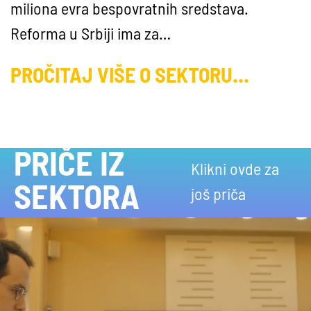
miliona evra bespovratnih sredstava.
Reforma u Srbiji ima za…
PROČITAJ VIŠE O SEKTORU...
PRIČE IZ
Klikni ovde za
SEKTORA
još priča