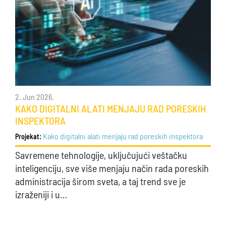
2. Jun 2026.
KAKO DIGITALNI ALATI MENJAJU RAD PORESKIH
INSPEKTORA
Kako digitalni alati menjaju rad poreskih inspektora
Projekat:
Savremene tehnologije, uključujući veštačku
inteligenciju, sve više menjaju način rada poreskih
administracija širom sveta, a taj trend sve je
izraženiji i u…