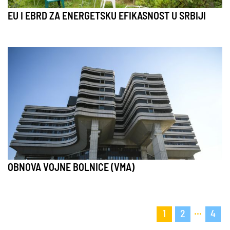
EU I EBRD ZA ENERGETSKU EFIKASNOST U SRBIJI
OBNOVA VOJNE BOLNICE (VMA)
...
1
2
4