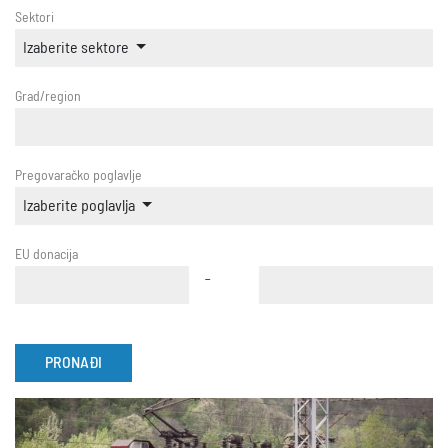
Sektori
Izaberite sektore
Grad/region
Pregovaračko poglavlje
Izaberite poglavlja
EU donacija
-
PRONAĐI