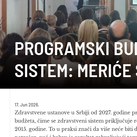
PROGRAMSKI BUD
SISTEM: MERIĆE
17. Jun 2026.
Zdravstvene ustanove u Srbiji od 2027. godine p
budžeta, čime se zdravstveni sistem priključuje r
2015. godine. To u praksi znači da više neće biti