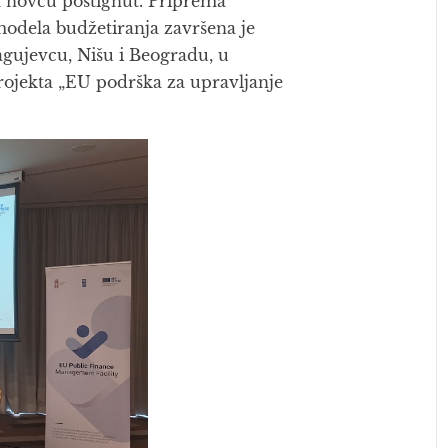
om novcu postignut. Priprema
odela budžetiranja završena je
gujevcu, Nišu i Beogradu, u
projekta „EU podrška za upravljanje