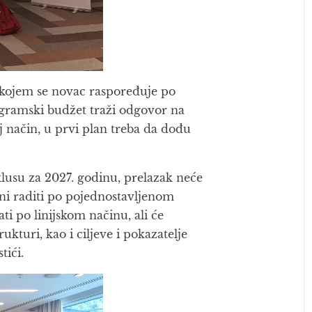
u kojem se novac raspoređuje po
ogramski budžet traži odgovor na
aj način, u prvi plan treba da dođu
lusu za 2027. godinu, prelazak neće
ni raditi po pojednostavljenom
ti po linijskom načinu, ali će
kturi, kao i ciljeve i pokazatelje
tići.