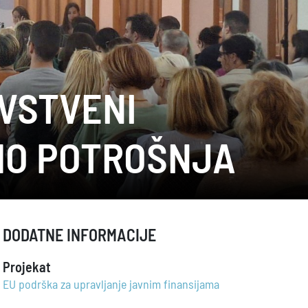
AVSTVENI
AMO POTROŠNJA
DODATNE INFORMACIJE
Projekat
EU podrška za upravljanje javnim finansijama