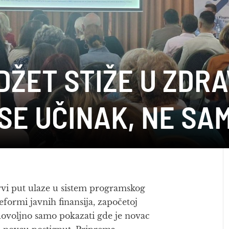
ŽET STIŽE U ZDR
 SE UČINAK, NE S
rvi put ulaze u sistem programskog
eformi javnih finansija, započetoj
 dovoljno samo pokazati gde je novac