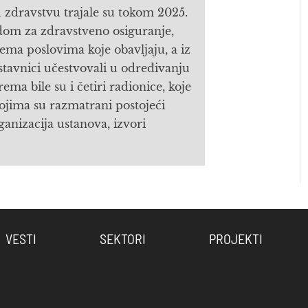
zdravstvu trajale su tokom 2025.
dom za zdravstveno osiguranje,
ma poslovima koje obavljaju, a iz
stavnici učestvovali u određivanju
a bile su i četiri radionice, koje
ojima su razmatrani postojeći
ganizacija ustanova, izvori
VESTI
SEKTORI
PROJEKTI