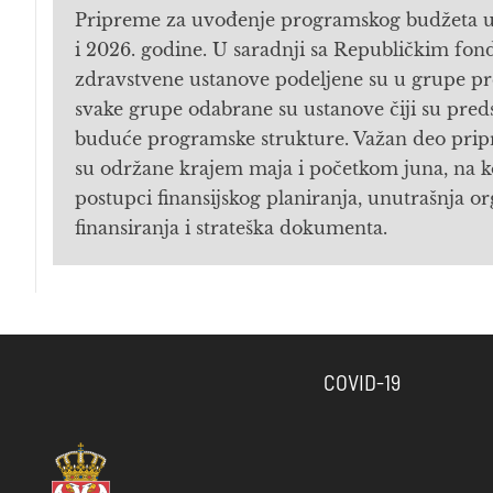
Pripreme za uvođenje programskog budžeta u 
i 2026. godine. U saradnji sa Republičkim fon
zdravstvene ustanove podeljene su u grupe pre
svake grupe odabrane su ustanove čiji su pred
buduće programske strukture. Važan deo priprem
su održane krajem maja i početkom juna, na k
postupci finansijskog planiranja, unutrašnja or
finansiranja i strateška dokumenta.
COVID-19