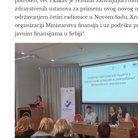
potrošen, već i kakav je rezultat zahvaljujući t
zdravstvenih ustanova za primenu ovog novog m
održavanjem četiri radionice u Novom Sadu, Kra
organizaciji Ministarstva finansija i uz podršku 
javnim finansijama u Srbiji“.