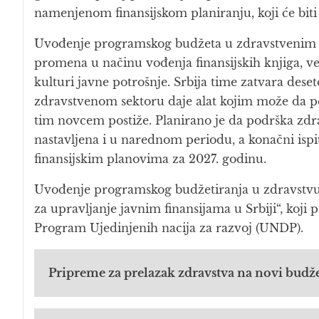
namenjenom finansijskom planiranju, koji će bit
Uvođenje programskog budžeta u zdravstvenim 
promena u načinu vođenja finansijskih knjiga, v
kulturi javne potrošnje. Srbija time zatvara deset
zdravstvenom sektoru daje alat kojim može da pok
tim novcem postiže. Planirano je da podrška z
nastavljena i u narednom periodu, a konačni ispi
finansijskim planovima za 2027. godinu.
Uvođenje programskog budžetiranja u zdravstv
za upravljanje javnim finansijama u Srbiji“, koji
Program Ujedinjenih nacija za razvoj (UNDP).
Pripreme za prelazak zdravstva na novi budž