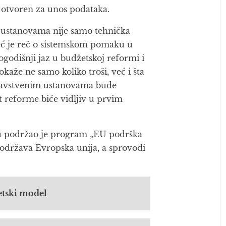
i otvoren za unos podataka.
ustanovama nije samo tehnička
eć je reč o sistemskom pomaku u
ogodišnji jaz u budžetskoj reformi i
aže ne samo koliko troši, već i šta
dravstvenim ustanovama bude
t reforme biće vidljiv u prvim
u podržao je program „EU podrška
 podržava Evropska unija, a sprovodi
etski model