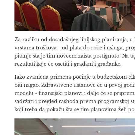
Za razliku od dosadašnjeg linijskog planiranja, 
vrstama troškova - od plata do robe i usluga, pr
pitanje šta je tim novcem zaista postignuto. Na t
rezultati koje će osetiti i građani i građanke.
Iako zvanična primena počinje u budžetskom cik
biti nagao. Zdravstvene ustanove će u prvoj godi
modelu - finansijski planovi i dalje će se priprema
sadržati i pregled rashoda prema programskoj stru
koji treba da pokažu šta se tim planovima želi pos