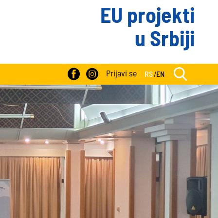
EU projekti
u Srbiji
Prijavi se
RS
/
EN