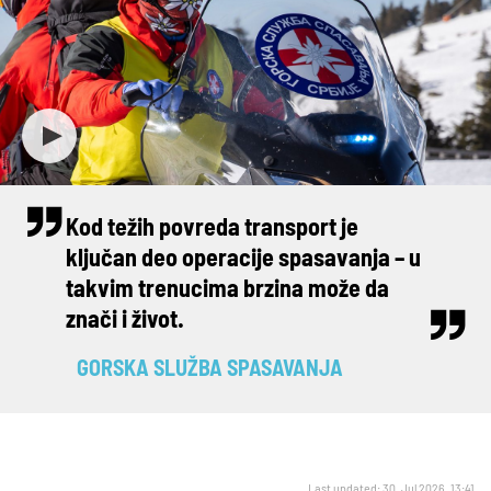
Kod težih povreda transport je
ključan deo operacije spasavanja – u
takvim trenucima brzina može da
znači i život.
GORSKA SLUŽBA SPASAVANJA
Last updated: 30. Jul 2026. 13:41