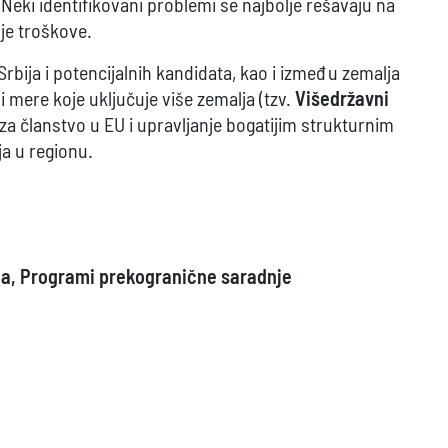
 Neki identifikovani problemi se najbolje rešavaju na
je troškove.
bija i potencijalnih kandidata, kao i između zemalja
 mere koje uključuje više zemalja (tzv.
Višedržavni
a članstvo u EU i upravljanje bogatijim strukturnim
a u regionu.
ka, Programi prekogranične saradnje