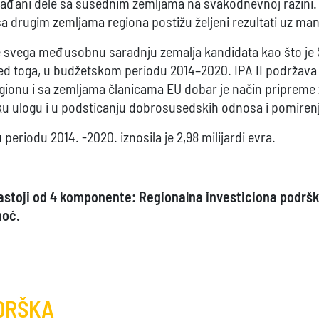
i građani dele sa susednim zemljama na svakodnevnoj razini.
 drugim zemljama regiona postižu željeni rezultati uz man
e svega međusobnu saradnju zemalja kandidata kao što je Sr
ed toga, u budžetskom periodu 2014–2020. IPA II podržava i
gionu i sa zemljama članicama EU dobar je način pripreme z
ku ulogu i u podsticanju dobrosusedskih odnosa i pomirenj
iodu 2014. -2020. iznosila je 2,98 milijardi evra.
astoji od 4 komponente: Regionalna investiciona podrš
oć.
DRŠKA