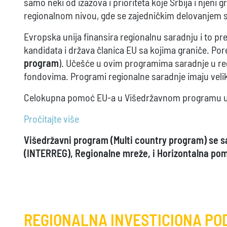
samo neki od izazova i prioriteta koje Srbija i njen
regionalnom nivou, gde se zajedničkim delovanjem sa
Evropska unija finansira regionalnu saradnju i to pr
kandidata i država članica EU sa kojima graniče. Por
program
). Učešće u ovim programima saradnje u re
fondovima. Programi regionalne saradnje imaju veli
Celokupna pomoć EU-a u Višedržavnom programu u per
Pročitajte više
Višedržavni program (Multi country program)
se s
(INTERREG), Regionalne mreže, i Horizontalna pom
REGIONALNA INVESTICIONA PO