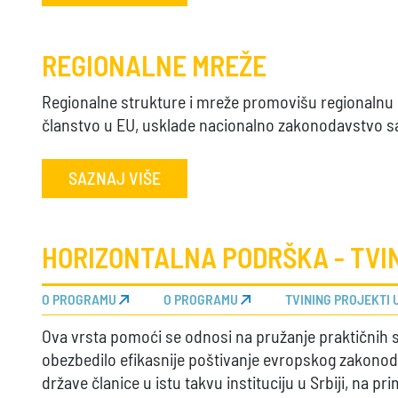
REGIONALNE MREŽE
Regionalne strukture i mreže promovišu regionalnu s
članstvo u EU, usklade nacionalno zakonodavstvo sa
SAZNAJ VIŠE
HORIZONTALNA PODRŠKA - TVIN
O PROGRAMU
O PROGRAMU
TVINING PROJEKTI 
Ova vrsta pomoći se odnosi na pružanje praktičnih s
obezbedilo efikasnije poštivanje evropskog zakonod
države članice u istu takvu instituciju u Srbiji, na 