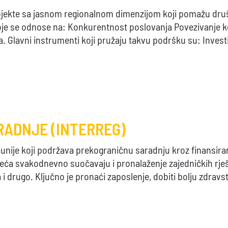
ojekte sa jasnom regionalnom dimenzijom koji pomažu dru
oje se odnose na: Konkurentnost poslovanja Povezivanje kor
 Glavni instrumenti koji pružaju takvu podršku su: Invest
RADNJE (INTERREG)
unije koji podržava prekograničnu saradnju kroz finansiran
eća svakodnevno suočavaju i pronalaženje zajedničkih rješ
i drugo. Ključno je pronaći zaposlenje, dobiti bolju zdravstv