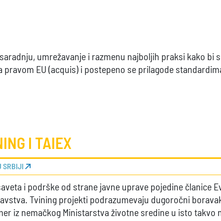
aradnju, umrežavanje i razmenu najboljih praksi kako bi s
 pravom EU (acquis) i postepeno se prilagode standardima
ING I TAIEX
U SRBIJI
aveta i podrške od strane javne uprave pojedine članice Evr
avstva. Tvining projekti podrazumevaju dugoročni boravak
primer iz nemačkog Ministarstva životne sredine u isto takvo