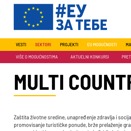
VESTI
SEKTORI
PROJEKTI
EU MOGUĆNOSTI
MA
VIŠE O MOGUĆNOSTIMA
AKTUELNI KONKURSI
PRET
MULTI COUNT
Zaštita životne sredine, unapređenje zdravlja i socij
promovisanje turističke ponude, brže prelaženje gra