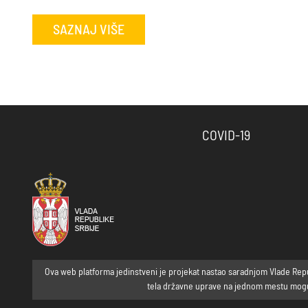
SAZNAJ VIŠE
COVID-19
Ova web platforma jedinstveni je projekat nastao saradnjom Vlade Republ
tela državne uprave na jednom mestu mogu p