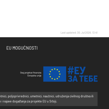
Last updated: 30. Jul 2026. 13:41
EU MOGUĆNOSTI
Ovaj projekat finansira
Evropska unija
ci, poljoprivrednici, umetnici, naučnici, udruženja civilnog društva ili
i najave događanja za projekte EU u Srbiji.