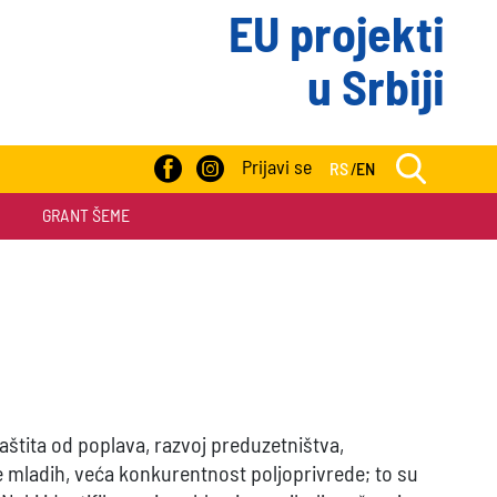
EU projekti
u Srbiji
Prijavi se
RS
/
EN
GRANT ŠEME
zaštita od poplava, razvoj preduzetništva,
e mladih, veća konkurentnost poljoprivrede; to su