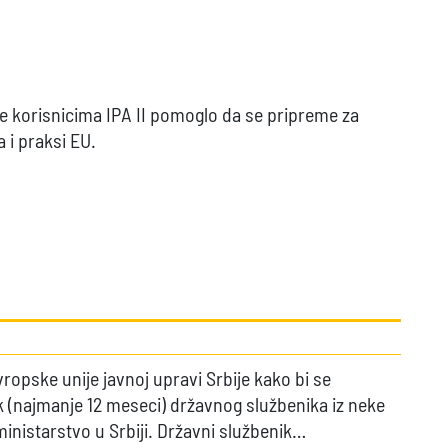
e korisnicima IPA II pomoglo da se pripreme za
 i praksi EU.
opske unije javnoj upravi Srbije kako bi se
 (najmanje 12 meseci) državnog službenika iz neke
 ministarstvo u Srbiji. Državni službenik…