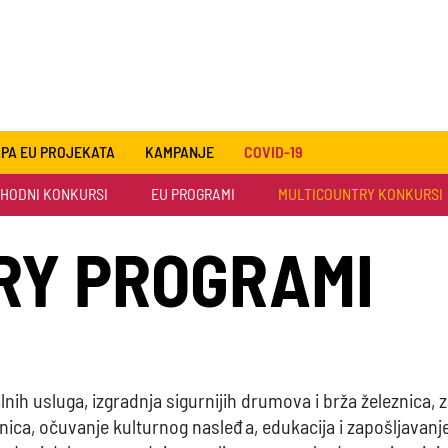
PA EU PROJEKATA
KAMPANJE
COVID-19
HODNI KONKURSI
EU PROGRAMI
MULTICOUNTRY KONKURSI
RY PROGRAMI
alnih usluga, izgradnja sigurnijih drumova i brža železnica, 
nica, očuvanje kulturnog nasleđa, edukacija i zapošljavanj