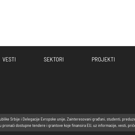
VESTI
SEKTORI
PROJEKTI
ike Srbije i Delegacije Evropske unije. Zainteresovani građani, studenti, preduzetni
ronaći dostupne tendere i grantove koje finansira EU, uz informacije, vesti, priče 