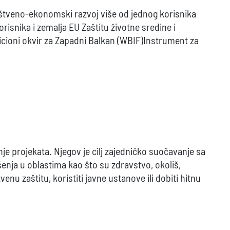
štveno-ekonomski razvoj više od jednog korisnika
isnika i zemalja EU Zaštitu životne sredine i
icioni okvir za Zapadni Balkan (WBIF)Instrument za
je projekata. Njegov je cilj zajedničko suočavanje sa
enja u oblastima kao što su zdravstvo, okoliš,
enu zaštitu, koristiti javne ustanove ili dobiti hitnu