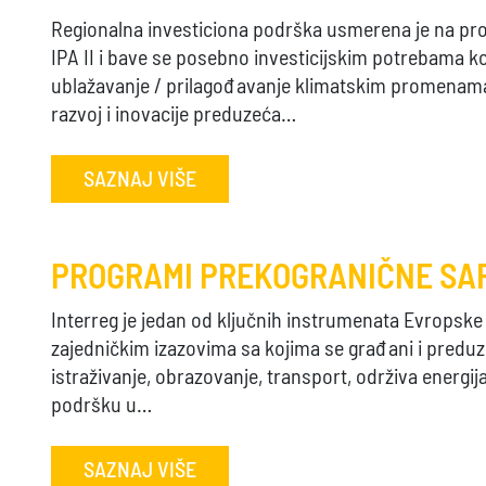
Regionalna investiciona podrška usmerena je na pr
IPA II i bave se posebno investicijskim potrebama k
ublažavanje / prilagođavanje klimatskim promenama.
razvoj i inovacije preduzeća…
SAZNAJ VIŠE
PROGRAMI PREKOGRANIČNE SA
Interreg je jedan od ključnih instrumenata Evropske 
zajedničkim izazovima sa kojima se građani i preduz
istraživanje, obrazovanje, transport, održiva energija 
podršku u…
SAZNAJ VIŠE