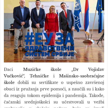
Đaci
Muzičke škole „Dr Vojislav
Vučković“,
Tehničke
i
Mašinsko-saobraćajne
škole
dobili su sertifikate o uspešno završenoj
obuci iz pružanja prve pomoći, a naučili su i kako
da reaguju tokom epidemija i pandemija. Takođe,
čačanski srednjoškolci su učestvovali u vežbi