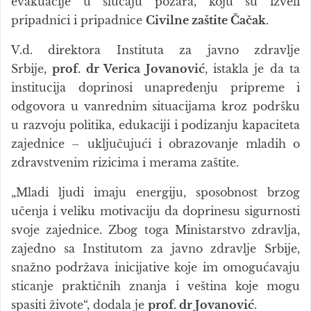
evakuacije u slučaju požara, koju su izveli
pripadnici i pripadnice
Civilne zaštite Čačak
.
V.d. direktora Instituta za javno zdravlje
Srbije,
prof. dr Verica Jovanović
, istakla je da ta
institucija doprinosi unapređenju pripreme i
odgovora u vanrednim situacijama kroz podršku
u razvoju politika, edukaciji i podizanju kapaciteta
zajednice – uključujući i obrazovanje mladih o
zdravstvenim rizicima i merama zaštite.
„Mladi ljudi imaju energiju, sposobnost brzog
učenja i veliku motivaciju da doprinesu sigurnosti
svoje zajednice. Zbog toga Ministarstvo zdravlja,
zajedno sa Institutom za javno zdravlje Srbije,
snažno podržava inicijative koje im omogućavaju
sticanje praktičnih znanja i veština koje mogu
spasiti živote“, dodala je
prof. dr Jovanović
.