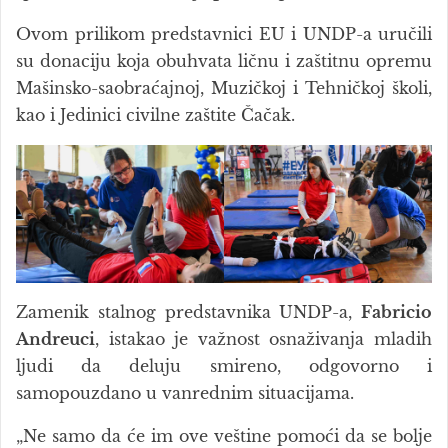
Ovom prilikom predstavnici EU i UNDP-a uručili
su donaciju koja obuhvata ličnu i zaštitnu opremu
Mašinsko-saobraćajnoj, Muzičkoj i Tehničkoj školi,
kao i Jedinici civilne zaštite Čačak.
Zamenik stalnog predstavnika UNDP-a,
Fabricio
Andreuci
, istakao je važnost osnaživanja mladih
ljudi da deluju smireno, odgovorno i
samopouzdano u vanrednim situacijama.
„Ne samo da će im ove veštine pomoći da se bolje