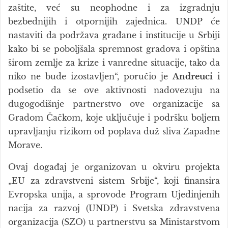
zaštite, već su neophodne i za izgradnju
bezbednijih i otpornijih zajednica. UNDP će
nastaviti da podržava građane i institucije u Srbiji
kako bi se poboljšala spremnost gradova i opština
širom zemlje za krize i vanredne situacije, tako da
niko ne bude izostavljen“, poručio je
Andreuci
i
podsetio da se ove aktivnosti nadovezuju na
dugogodišnje partnerstvo ove organizacije sa
Gradom Čačkom, koje uključuje i podršku boljem
upravljanju rizikom od poplava duž sliva Zapadne
Morave.
Ovaj događaj je organizovan u okviru projekta
„EU za zdravstveni sistem Srbije“, koji finansira
Evropska unija, a sprovode Program Ujedinjenih
nacija za razvoj (UNDP) i Svetska zdravstvena
organizacija (SZO) u partnerstvu sa Ministarstvom