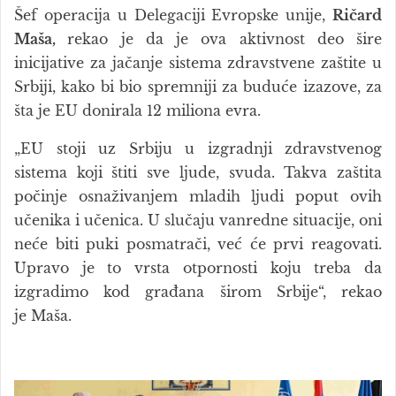
Šef operacija u Delegaciji Evropske unije,
Ričard
Maša,
rekao je da je ova aktivnost deo šire
inicijative za jačanje sistema zdravstvene zaštite u
Srbiji, kako bi bio spremniji za buduće izazove, za
šta je EU donirala 12 miliona evra.
„EU stoji uz Srbiju u izgradnji zdravstvenog
sistema koji štiti sve ljude, svuda. Takva zaštita
počinje osnaživanjem mladih ljudi poput ovih
učenika i učenica. U slučaju vanredne situacije, oni
neće biti puki posmatrači, već će prvi reagovati.
Upravo je to vrsta otpornosti koju treba da
izgradimo kod građana širom Srbije“, rekao
je Maša.