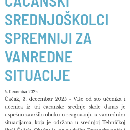
ČAČANSKI
SREDNJOŠKOLCI
SPREMNIJI ZA
VANREDNE
SITUACIJE
4. Decembar 2025.
Čačak, 3. decembar 2025 - Više od sto učenika i
učenica iz tri čačanske srednje škole danas je
uspešno završilo obuku o reagovanju u vanrednim
situacijama, koja je održana u srednjoj Tehničkoj