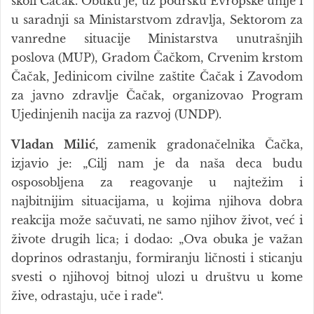
školi Čačak. Obuku je, uz podršku Evropske unije i
u saradnji sa Ministarstvom zdravlja, Sektorom za
vanredne situacije Ministarstva unutrašnjih
poslova (MUP), Gradom Čačkom, Crvenim krstom
Čačak, Jedinicom civilne zaštite Čačak i Zavodom
za javno zdravlje Čačak, organizovao Program
Ujedinjenih nacija za razvoj (UNDP).
Vladan Milić,
zamenik gradonačelnika Čačka,
izjavio je: „Cilj nam je da naša deca budu
osposobljena za reagovanje u najtežim i
najbitnijim situacijama, u kojima njihova dobra
reakcija može sačuvati, ne samo njihov život, već i
živote drugih lica; i dodao: „Ova obuka je važan
doprinos odrastanju, formiranju ličnosti i sticanju
svesti o njihovoj bitnoj ulozi u društvu u kome
žive, odrastaju, uče i rade“.