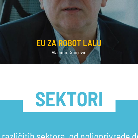
EU ZA ROBOT LALU
Vladimir Crnojević
SEKTORI
 različitih sektora, od poljoprivrede d