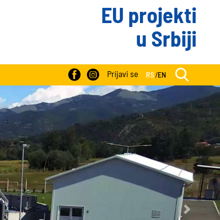
EU projekti
u Srbiji
Prijavi se
RS
/
EN
Next