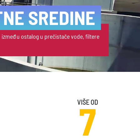
J
rukciju preko 1500 kilometara puteva i pruga.
VIŠE OD
7