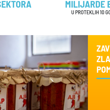
SEKTORA
MILIJARDE 
U PROTEKLIH 10 G
ZAV
ZLA
POM