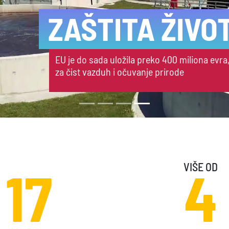
SAOBRAĆA
EU je podržala izgradnju i rekonst
VIŠE OD
17
4