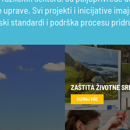
uprave. Svi projekti i inicijative ima
pski standardi i podrška procesu pridr
ZAŠTITA ŽIVOTNE SR
SAZNAJ VIŠE