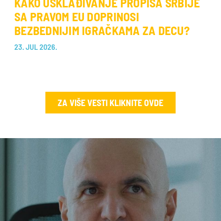
KAKO USKLAĐIVANJE PROPISA SRBIJE
SA PRAVOM EU DOPRINOSI
BEZBEDNIJIM IGRAČKAMA ZA DECU?
23. JUL 2026.
ZA VIŠE VESTI KLIKNITE OVDE