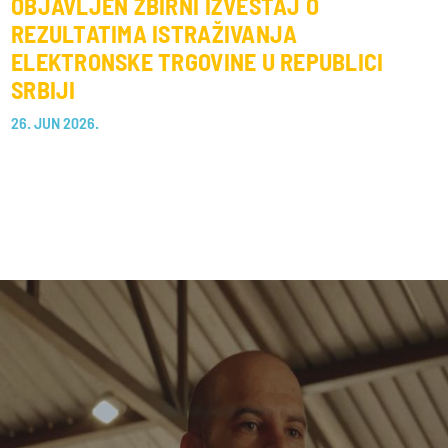
OBJAVLJEN ZBIRNI IZVEŠTAJ O
REZULTATIMA ISTRAŽIVANJA
ELEKTRONSKE TRGOVINE U REPUBLICI
SRBIJI
26. JUN 2026.