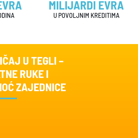
EVRA
MILIJARDI EVRA
ODINA
U POVOLJNIM KREDITIMA
IČAJ U TEGLI –
TNE RUKE I
OĆ ZAJEDNICE