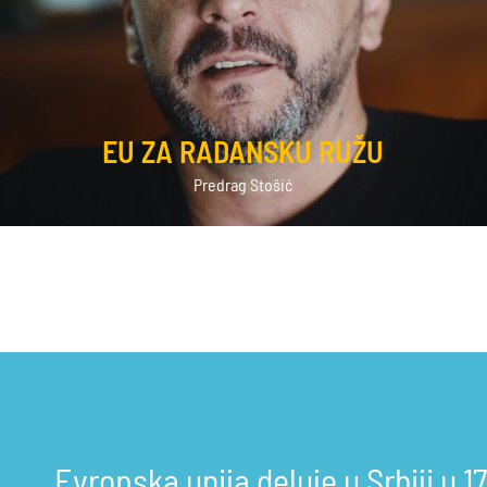
EU ZA RADANSKU RUŽU
Predrag Stošić
Evropska unija deluje u Srbiji u 17