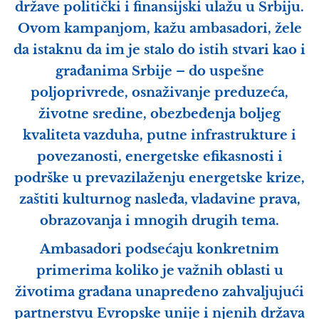
države politički i finansijski ulažu u Srbiju.
Ovom kampanjom, kažu ambasadori, žele
da istaknu da im je stalo do istih stvari kao i
građanima Srbije – do uspešne
poljoprivrede, osnaživanje preduzeća,
životne sredine, obezbeđenja boljeg
kvaliteta vazduha, putne infrastrukture i
povezanosti, energetske efikasnosti i
podrške u prevazilaženju energetske krize,
zaštiti kulturnog nasleđa, vladavine prava,
obrazovanja i mnogih drugih tema.
Ambasadori podsećaju konkretnim
primerima koliko je važnih oblasti u
životima građana unapređeno zahvaljujući
partnerstvu Evropske unije i njenih država