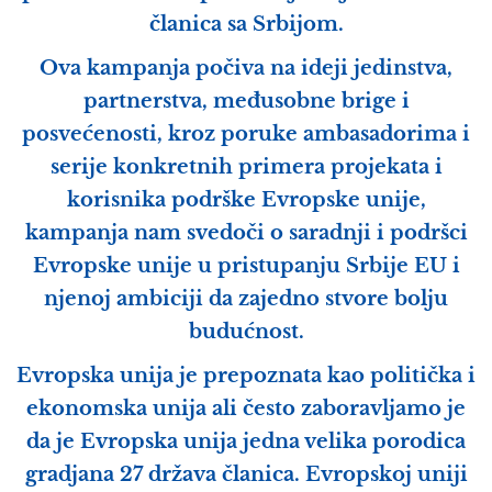
članica sa Srbijom.
Ova kampanja počiva na ideji jedinstva,
partnerstva, međusobne brige i
posvećenosti, kroz poruke ambasadorima i
serije konkretnih primera projekata i
korisnika podrške Evropske unije,
kampanja nam svedoči o saradnji i podršci
Evropske unije u pristupanju Srbije EU i
njenoj ambiciji da zajedno stvore bolju
budućnost.
Evropska unija je prepoznata kao politička i
ekonomska unija ali često zaboravljamo je
da je Evropska unija jedna velika porodica
gradjana 27 država članica. Evropskoj uniji