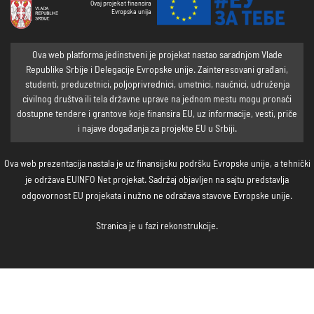
Ovaj projekat finansira
Evropska unija
Ova web platforma jedinstveni je projekat nastao saradnjom Vlade
Republike Srbije i Delegacije Evropske unije. Zainteresovani građani,
studenti, preduzetnici, poljoprivrednici, umetnici, naučnici, udruženja
civilnog društva ili tela državne uprave na jednom mestu mogu pronaći
dostupne tendere i grantove koje finansira EU, uz informacije, vesti, priče
i najave događanja za projekte EU u Srbiji.
Ova web prezentacija nastala je uz finansijsku podršku Evropske unije, a tehnički
je održava EUINFO Net projekat. Sadržaj objavljen na sajtu predstavlja
odgovornost EU projekata i nužno ne odražava stavove Evropske unije.
Stranica je u fazi rekonstrukcije.