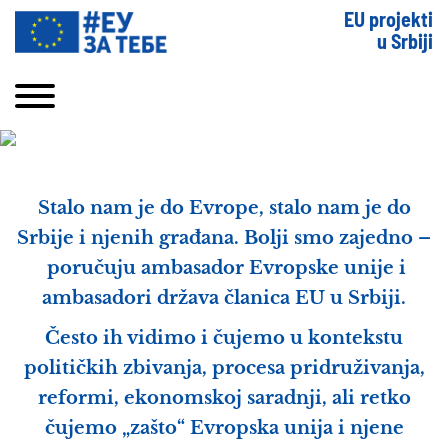
EU projekti
u Srbiji
Stalo nam je do Evrope, stalo nam je do
Srbije i njenih građana. Bolji smo zajedno –
poručuju ambasador Evropske unije i
ambasadori država članica EU u Srbiji.
Često ih vidimo i čujemo u kontekstu
političkih zbivanja, procesa pridruživanja,
reformi, ekonomskoj saradnji, ali retko
čujemo „zašto“ Evropska unija i njene