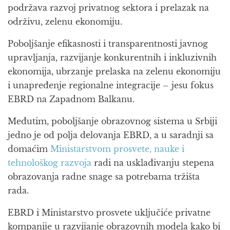
podržava razvoj privatnog sektora i prelazak na
održivu, zelenu ekonomiju.
Poboljšanje efikasnosti i transparentnosti javnog
upravljanja, razvijanje konkurentnih i inkluzivnih
ekonomija, ubrzanje prelaska na zelenu ekonomiju
i unapređenje regionalne integracije – jesu fokus
EBRD na Zapadnom Balkanu.
Međutim, poboljšanje obrazovnog sistema u Srbiji
jedno je od polja delovanja EBRD, a u saradnji sa
domaćim
Ministarstvom prosvete, nauke i
tehnološkog razvoja
radi na usklađivanju stepena
obrazovanja radne snage sa potrebama tržišta
rada.
EBRD i Ministarstvo prosvete uključiće privatne
kompanije u razvijanje obrazovnih modela kako bi