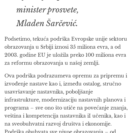
minister prosvete,
Mladen Šarčević.
Podsetimo, tekuća podrška Evropske unije sektoru
obrazovanja u Srbiji iznosi 35 miliona evra, a od
2003. godine EU je uložila preko 100 miliona evra
za reformu obrazovanja u našoj zemlji.
Ova podrška podrazumeva opremu za pripremu i
izvođenje nastave kao i, između ostalog, stručno
usavršavanje nastavnika, poboljšanje
infrastrukture, modernizaciju nastavnih planova i
programa – sve ono što utiče na povećanje znanja,
veština i kompetencija nastavnika iI učenika, kao i
na sveobuhvatni razvoj društva i ekonomije.
Podrška obuhvata sve nivoe obrazovanja – od