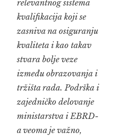
relevantnog sistema
kvalifikacija koji se
zasniva na osiguranju
kvaliteta i kao takav
stvara bolje veze
između obrazovanja i
tržišta rada. Podrška i
zajedničko delovanje
ministarstva i EBRD-
a veoma je važno,