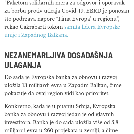
“Paketom solidarnih mera za odgovor i oporavak
za borbu protiv uticaja Covid-19, EBRD je ponosan
što podržava napore ‘Tima Evropa’ u regionu”,
rekao Čakrabarti tokom
samita lidera Evropske
unije i Zapadnog Balkana.
NEZANEMARLJIVA DOSADAŠNJA
ULAGANJA
Do sada je Evropska banka za obnovu i razvoj
uložila 13 milijardi evra u Zapadni Balkan, čime
pokazuje da ovaj region vidi kao priroritet.
Konkretno, kada je u pitanju Srbija, Evropska
banka za obnovu i razvoj jedan je od glavnih
investitora. Banka je do sada uložila više od 5,8
milijardi evra u 260 projekata u zemlji, a čime