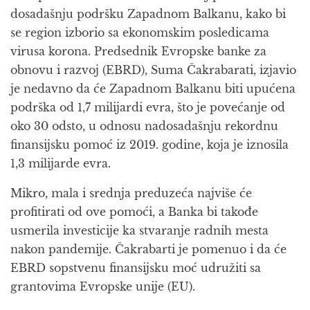
dosadašnju podršku Zapadnom Balkanu, kako bi
se region izborio sa ekonomskim posledicama
virusa korona. Predsednik Evropske banke za
obnovu i razvoj (EBRD), Suma Čakrabarati, izjavio
je nedavno da će Zapadnom Balkanu biti upućena
podrška od 1,7 milijardi evra, što je povećanje od
oko 30 odsto, u odnosu nadosadašnju rekordnu
finansijsku pomoć iz 2019. godine, koja je iznosila
1,3 milijarde evra.
Mikro, mala i srednja preduzeća najviše će
profitirati od ove pomoći, a Banka bi takođe
usmerila investicije ka stvaranje radnih mesta
nakon pandemije. Čakrabarti je pomenuo i da će
EBRD sopstvenu finansijsku moć udružiti sa
grantovima Evropske unije (EU).