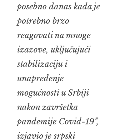
posebno danas kada je
potrebno brzo
reagovati na mnoge
izazove, uključujući
stabilizaciju i
unapređenje
mogućnosti u Srbiji
nakon završetka
pandemije Covid-19”,
izjavio je srpski