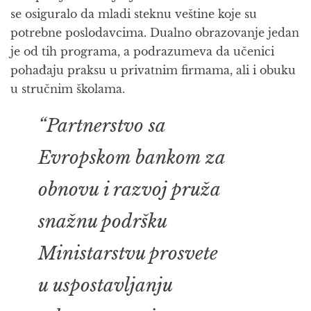
se osiguralo da mladi steknu veštine koje su
potrebne poslodavcima. Dualno obrazovanje jedan
je od tih programa, a podrazumeva da učenici
pohađaju praksu u privatnim firmama, ali i obuku
u stručnim školama.
“Partnerstvo sa
Evropskom bankom za
obnovu i razvoj pruža
snažnu podršku
Ministarstvu prosvete
u uspostavljanju