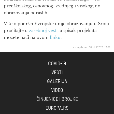
predškolskog, osnovnog, srednjeg i visokog, do
obrazovanja odraslih.
Više o podršci Evropske unije obrazovanju u Srbiji
pročitajte u
zasebnoj vesti
, a spisak projekata
možete naći na ovom
linku
.
Last updated: 30. Jul 2026. 13:41
COVID-19
VESTI
GALERIJA
VIDEO
ČINJENICE I BROJKE
EUROPA.RS