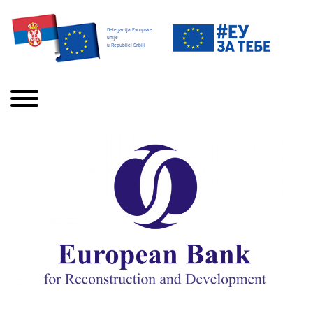
Delegacija Evropske
unije
u Republici Srbiji